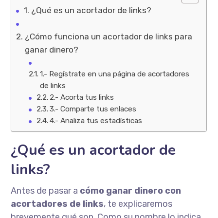
¿Qué es un acortador de links?
¿Cómo funciona un acortador de links para
ganar dinero?
1.- Regístrate en una página de acortadores
de links
2.- Acorta tus links
3.- Comparte tus enlaces
4.- Analiza tus estadísticas
¿Qué es un acortador de
links?
Antes de pasar a
cómo ganar dinero con
acortadores de links
, te explicaremos
brevemente qué son. Como su nombre lo indica,