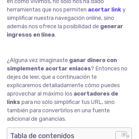
en cómo vivimos, no sólo nos ha dado
herramientas que nos permiten
acortar link
y
simplificar nuestra navegación online, sino
además nos ofrece la posibilidad de
generar
ingresos en línea
.
¿Alguna vez imaginaste
ganar dinero con
simplemente acortar enlaces
? Entonces no
dejes de leer, que a continuación te
explicaremos detalladamente cómo puedes
aprovechar al máximo los
acortadores de
links
para no sólo simplificar tus URL, sino
también para convertirlos en una fuente
adicional de ganancias.
Tabla de contenidos