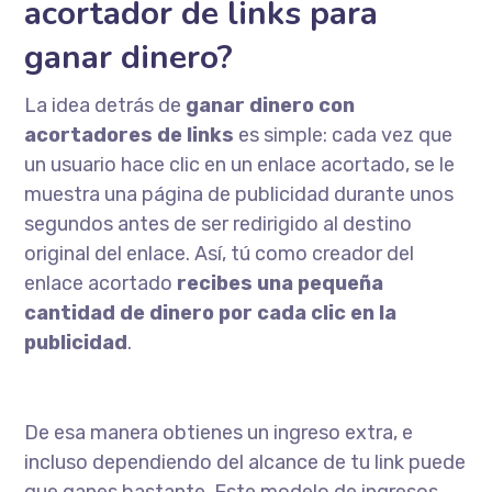
acortador de links para
ganar dinero?
La idea detrás de
ganar dinero con
acortadores de links
es simple: cada vez que
un usuario hace clic en un enlace acortado, se le
muestra una página de publicidad durante unos
segundos antes de ser redirigido al destino
original del enlace. Así, tú como creador del
enlace acortado
recibes una pequeña
cantidad de dinero por cada clic en la
publicidad
.
De esa manera obtienes un ingreso extra, e
incluso dependiendo del alcance de tu link puede