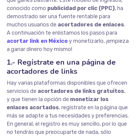
que ganes bastante. Este modelo de ingresos,
conocido como
publicidad por clic (PPC)
, ha
demostrado ser una fuente rentable para
muchos usuarios de
acortadores de enlaces
.
A continuación te enlistamos los pasos para
acortar link en México
y monetizarlo, ¡empieza
a ganar dinero hoy mismo!
1.- Regístrate en una página de
acortadores de links
Hay varias plataformas disponibles que ofrecen
servicios de
acortadores de links gratuitos
,
y que tienen la opción de
monetizar los
enlaces acortados
, regístrate en la página que
más se adapte a tus necesidades y preferencias.
En general, el registro es muy sencillo, por lo que
no tendrás que preocuparte de nada, sólo