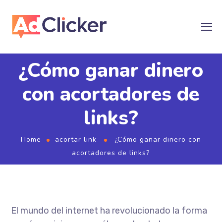
¿Cómo ganar dinero
con acortadores de
links?
Home
acortar link
¿Cómo ganar dinero con
acortadores de links?
El mundo del internet ha revolucionado la forma