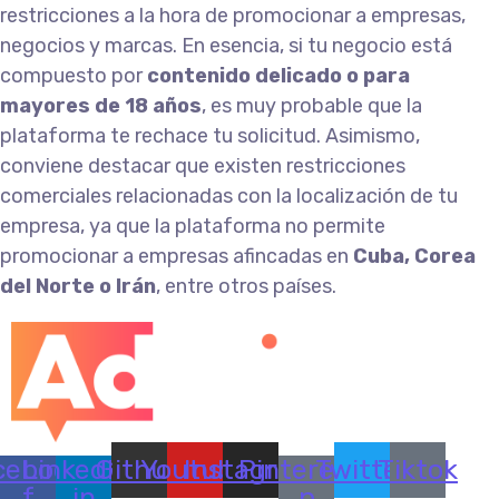
restricciones a la hora de promocionar a empresas,
negocios y marcas. En esencia, si tu negocio está
compuesto por
contenido delicado o para
mayores de 18 años
, es muy probable que la
plataforma te rechace tu solicitud. Asimismo,
conviene destacar que existen restricciones
comerciales relacionadas con la localización de tu
empresa, ya que la plataforma no permite
promocionar a empresas afincadas en
Cuba, Corea
del Norte o Irán
, entre otros países.
cebook-
Linkedin-
Github
Youtube
Instagram
Pinterest-
Twitter
Tiktok
f
in
p