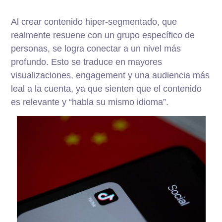
Al crear contenido hiper-segmentado, que
realmente resuene con un grupo específico de
personas, se logra conectar a un nivel más
profundo. Esto se traduce en mayores
visualizaciones, engagement y una audiencia más
leal a la cuenta, ya que sienten que el contenido
es relevante y “habla su mismo idioma”.